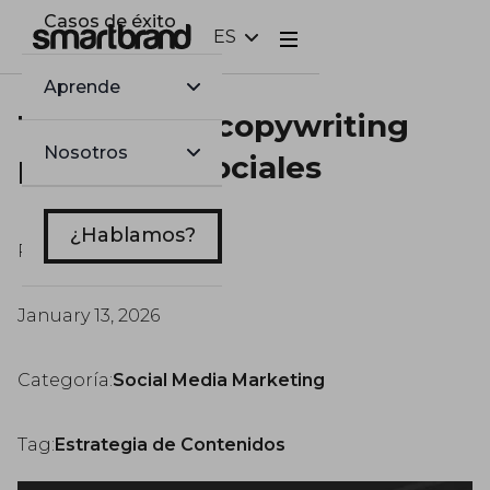
Casos de éxito
ES
Webflow Homepage
Aprende
Técnicas de copywriting
Nosotros
para redes sociales
¿Hablamos?
Por
Marc Tortosa
January 13, 2026
Categoría:
Social Media Marketing
Tag:
Estrategia de Contenidos