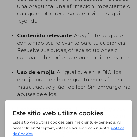
una pregunta, una afirmación impactante o
cualquier otro recurso que invite a seguir
leyendo.
Contenido relevante
: Asegúrate de que el
contenido sea relevante para tu audiencia.
Resuelve sus dudas, ofrece soluciones o
comparte historias que puedan interesarles.
Uso de emojis
: Al igual que en la BIO, los
emojis pueden hacer que tu mensaje sea
más atractivo y fácil de leer. Sin embargo, no
abuses de ellos.
Hashtags relevantes
: Utiliza hashtags que
estén relacionados con el contenido de tu
post y que te ayuden a ganar visibilidad. No
uses demasiados, y asegúrate de que sean