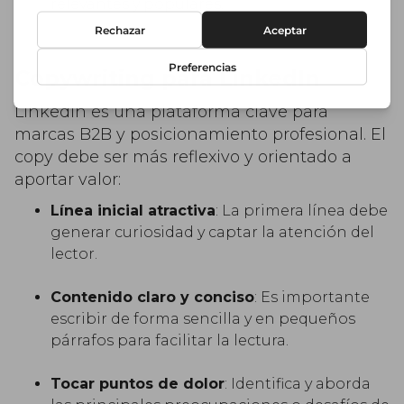
relevantes y populares.
Copywriting para LinkedIn
LinkedIn es una plataforma clave para
marcas B2B y posicionamiento profesional. El
copy debe ser más reflexivo y orientado a
aportar valor:
Línea inicial atractiv
a
: La primera línea debe
generar curiosidad y captar la atención del
lector.
Contenido claro y conciso
: Es importante
escribir de forma sencilla y en pequeños
párrafos para facilitar la lectura.
Tocar puntos de dolor
: Identifica y aborda