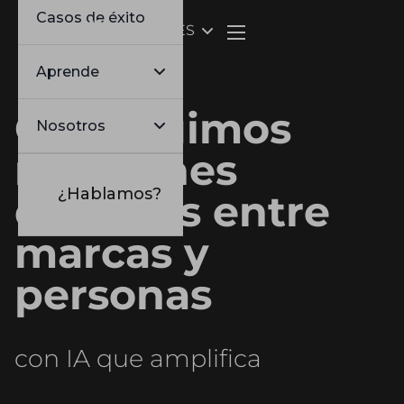
Casos de éxito
ES
Webflow Homepage
Aprende
Construimos
Nosotros
relaciones
¿Hablamos?
digitales entre
marcas y
personas
con IA que amplifica