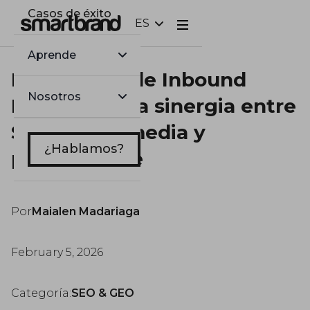
Casos de éxito
ES
Webflow Homepage
Aprende
Estrategias de Inbound
Nosotros
Marketing: La sinergia entre
SEO, social media y
¿Hablamos?
performance
Por
Maialen Madariaga
February 5, 2026
Categoría:
SEO & GEO