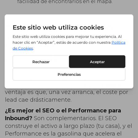
facilidad de encontrarlos en el mapa.
Preguntas Frecuentes (FAQ)
¿Cuánto tiempo tarda en funcionar una
estrategia de Inbound?
El Inbound es una
carrera de fondo, no un sprint. Aunque el
Performance (Ads)
puede dar resultados
inmediatos, la verdadera potencia del
Inbound (el tráfico orgánico y la autoridad)
suele consolidarse entre los
6 y 12 meses
. La
ventaja es que, una vez arranca, el coste por
lead cae drásticamente.
¿Es mejor el SEO o el Performance para
Inbound?
Son complementarios. El SEO
construye el activo a largo plazo (tu casa), y el
Performance es la gasolina que acelera el