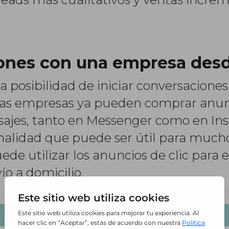
iones con una empresa desd
 posibilidad de iniciar conversaciones
 las empresas ya pueden comprar anunc
sajes, tanto en Messenger como en In
alidad que puede ser útil para muchos
uede utilizar los anuncios de clic par
ío a domicilio.