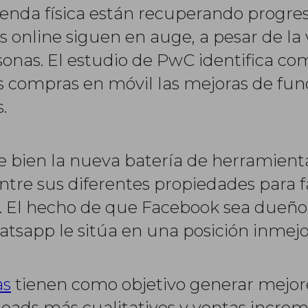
enda física están recuperando progre
online siguen en auge, a pesar de la v
onas. El estudio de PwC identifica co
s compras en móvil las mejoras de fun
.
de bien la nueva batería de herramien
entre sus diferentes propiedades para f
s. El hecho de que Facebook sea dueño
atsapp le sitúa en una posición inmejor
as
tienen como objetivo generar mejore
leads más cualitativos y ventas incre