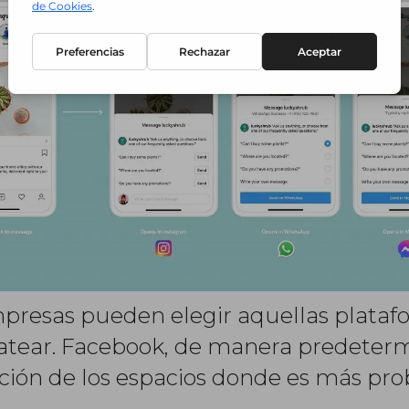
 empresas pueden elegir aquellas plat
atear. Facebook, de manera predetermi
nción de los espacios donde es más p