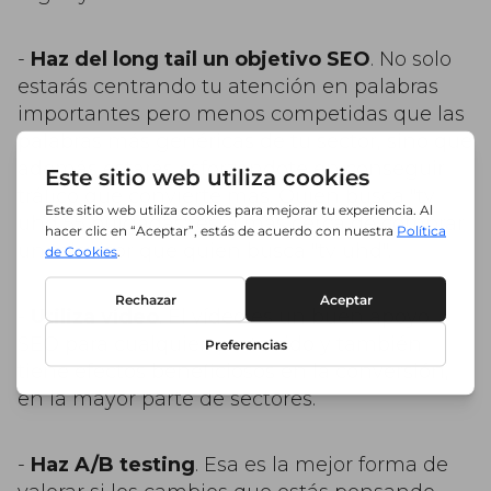
-
Haz del long tail un objetivo SEO
. No solo
estarás centrando tu atención en palabras
importantes pero menos competidas que las
palabras más genéricas de tu sector, sino que
además estarás esforzándote en conseguir
tráfico que convierte más. Quien busca "tv
uhd 55 pulgadas" está más cerca de comprar
un televisor que quien busca "tv uhd".
-
Utiliza vídeo
. El vídeo es un buen apoyo
SEO para cualquier contenido y también
tiene efectos beneficiosos en la conversión,
en la mayor parte de sectores.
-
Haz A/B testing
. Esa es la mejor forma de