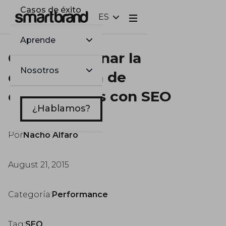
Casos de éxito
ES
Webflow Homepage
Aprende
Cómo combinar la
Nosotros
optimización de
conversiones con SEO
¿Hablamos?
Por
Nacho Alfaro
August 21, 2015
Categoría:
Performance
Tag:
SEO