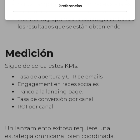
Activa campañas de pago en redes sociales
para dar mayor visibilidad al lanzamiento.
Monitoriza y optimiza la estrategia en base a
los resultados que se están obteniendo.
Medición
Sigue de cerca estos KPIs:
Tasa de apertura y CTR de emails.
Engagement en redes sociales.
Tráfico a la landing page.
Tasa de conversión por canal.
ROI por canal.
Un lanzamiento exitoso requiere una
estrategia omnicanal bien coordinada.