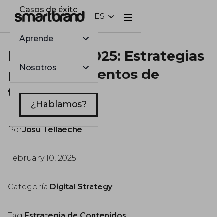
Casos de éxito
ES
Webflow Homepage
Aprende
Primavera 2025: Estrategias
Nosotros
para lanzamientos de
temporada
¿Hablamos?
Por
Josu Tellaeche
February 10, 2025
Categoría:
Digital Strategy
Tag:
Estrategia de Contenidos