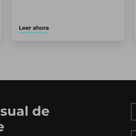
Leer ahora
sual de
e