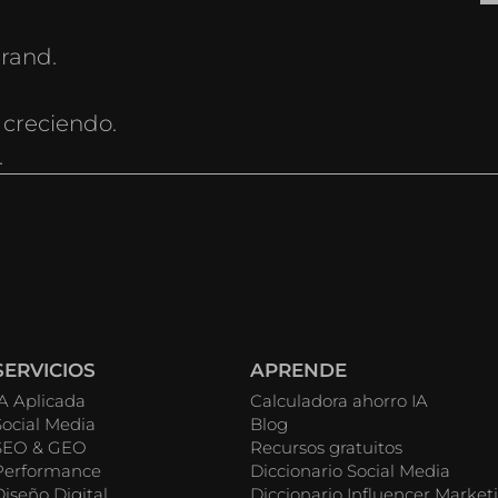
rand.
 creciendo.
.
SERVICIOS
APRENDE
IA Aplicada
Calculadora ahorro IA
Social Media
Blog
SEO & GEO
Recursos gratuitos
Performance
Diccionario Social Media
Diseño Digital
Diccionario Influencer Market