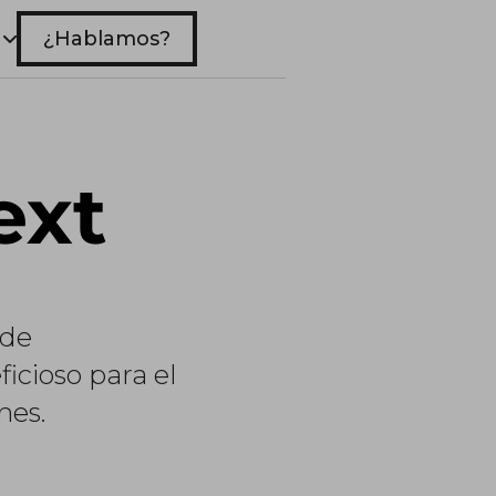
¿Hablamos?
ext
ide
icioso para el
nes.