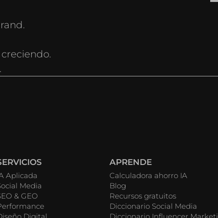
rand.
 creciendo.
.
SERVICIOS
APRENDE
IA Aplicada
Calculadora ahorro IA
Social Media
Blog
SEO & GEO
Recursos gratuitos
Performance
Diccionario Social Media
Diseño Digital
Diccionario Influencer Market