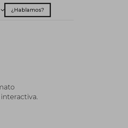
¿Hablamos?
rmato
interactiva.