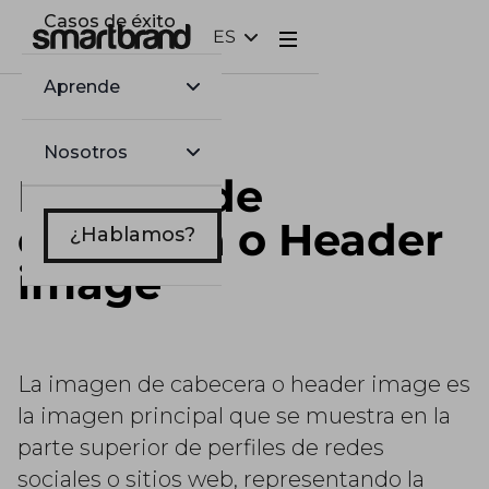
Casos de éxito
ES
Webflow Homepage
Aprende
Nosotros
Imagen de
cabecera o Header
¿Hablamos?
image
La imagen de cabecera o header image es
la imagen principal que se muestra en la
parte superior de perfiles de redes
sociales o sitios web, representando la