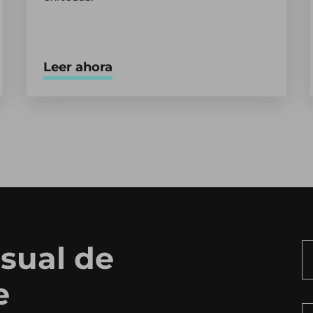
Leer ahora
sual de
e