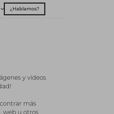
¿Hablamos?
ágenes y videos
dad!
ncontrar más
, web u otros