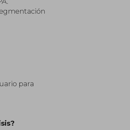
PA.
y segmentación
uario para
sis?