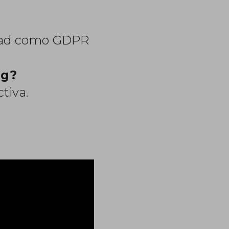
cidad como GDPR
ng?
tiva.