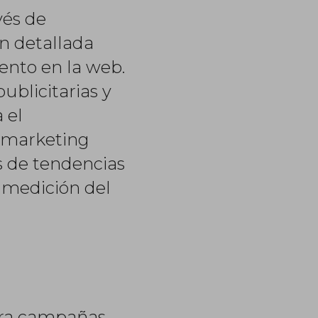
vés de
ón detallada
ento en la web.
ublicitarias y
 el
e marketing
s de tendencias
 medición del
para campañas