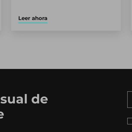
Leer ahora
sual de
e