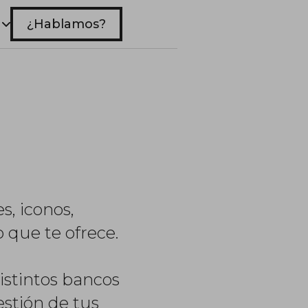
¿Hablamos?
s, iconos,
 que te ofrece.
istintos bancos
stión de tus