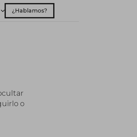
¿Hablamos?
ocultar
uirlo o