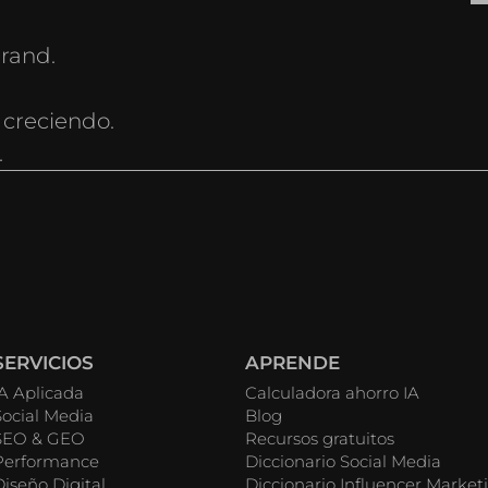
rand.
 creciendo.
.
SERVICIOS
APRENDE
IA Aplicada
Calculadora ahorro IA
Social Media
Blog
SEO & GEO
Recursos gratuitos
Performance
Diccionario Social Media
Diseño Digital
Diccionario Influencer Market