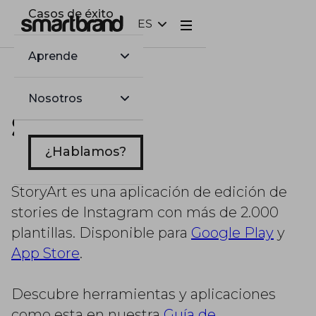
Casos de éxito
ES
Webflow Homepage
Aprende
Nosotros
StoryArt
¿Hablamos?
StoryArt es una aplicación de edición de
stories de Instagram con más de 2.000
plantillas. Disponible para
Google Play
y
App Store
.
Descubre herramientas y aplicaciones
como esta en nuestra
Guía de