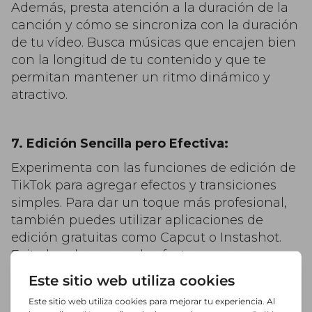
Además, presta atención a la duración de la
canción y cómo se sincroniza con la duración
de tu vídeo. Busca músicas que encajen bien
con la longitud de tu contenido y que te
permitan mantener un ritmo dinámico y
atractivo.
7. Edición Sencilla pero Efectiva:
Experimenta con las funciones de edición de
TikTok para agregar efectos y transiciones
simples. Para dar un toque más profesional,
también puedes utilizar aplicaciones de
edición gratuitas como Capcut o Instashot.
Evita la sobrecarga de efectos; a veces,
menos es más.
La edición de tus vídeos en TikTok es una