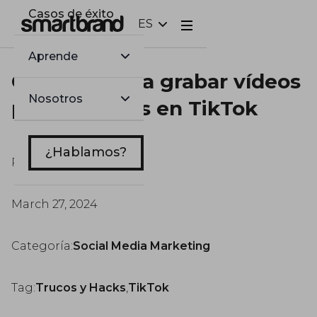
Casos de éxito
ES
Webflow Homepage
Aprende
Consejos para grabar vídeos
Nosotros
profesionales en TikTok
¿Hablamos?
Por
Marc Tortosa
March 27, 2024
Categoría:
Social Media Marketing
Tag:
Trucos y Hacks
,
TikTok