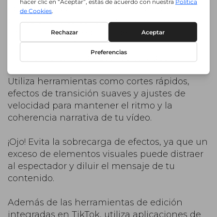
oportunidad para añadir un toque personal y
profesional a tu contenido. Experimenta con
las funciones de edición de la plataforma
para agregar efectos y transiciones que
mejoren la calidad visual de tu vídeo.
Utiliza herramientas como cortes rápidos,
efectos de transición suaves y ajustes de
velocidad para mantener el ritmo y la
coherencia narrativa de tu vídeo.
¡Ojo! Evita la sobrecarga de efectos, ya que un
exceso de elementos visuales puede distraer
al espectador y diluir el mensaje de tu
contenido.
Además de las herramientas de edición
integradas en TikTok, utiliza aplicaciones de