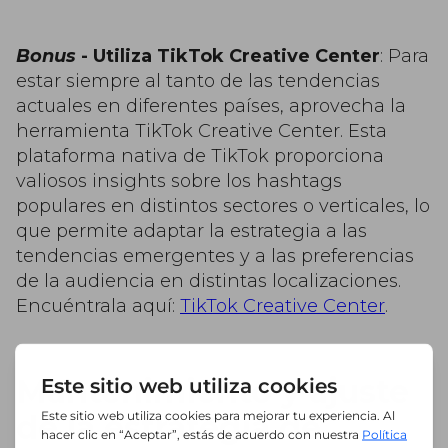
Bonus
- Utiliza TikTok Creative Center
: Para
estar siempre al tanto de las tendencias
actuales en diferentes países, aprovecha la
herramienta TikTok Creative Center. Esta
plataforma nativa de TikTok proporciona
valiosos insights sobre los hashtags
populares en distintos sectores o verticales, lo
que permite adaptar la estrategia a las
tendencias emergentes y a las preferencias
de la audiencia en distintas localizaciones.
Encuéntrala aquí:
TikTok Creative Center
.
Mantenimiento y ajuste
de la estrategia de