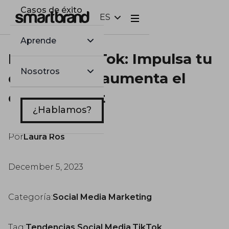
Casos de éxito
ES
Webflow Homepage
Aprende
Hashtag TikTok: Impulsa tu
Nosotros
contenido y aumenta el
engagement
¿Hablamos?
Por
Laura Ros
December 5, 2023
Categoría:
Social Media Marketing
Tag:
Tendencias Social Media
,
TikTok