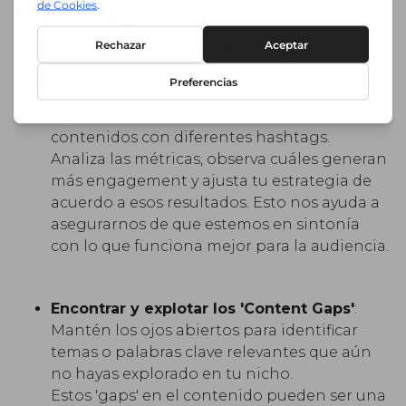
hashtags:
Monitorización y ajustes continuos
:
No basta con solo lanzar hashtags al aire y
esperar lo mejor. Es necesario revisar
regularmente cómo están funcionando tus
contenidos con diferentes hashtags.
Analiza las métricas, observa cuáles generan
más engagement y ajusta tu estrategia de
acuerdo a esos resultados. Esto nos ayuda a
asegurarnos de que estemos en sintonía
con lo que funciona mejor para la audiencia.
Encontrar y explotar los 'Content Gaps'
:
Mantén los ojos abiertos para identificar
temas o palabras clave relevantes que aún
no hayas explorado en tu nicho.
Estos 'gaps' en el contenido pueden ser una