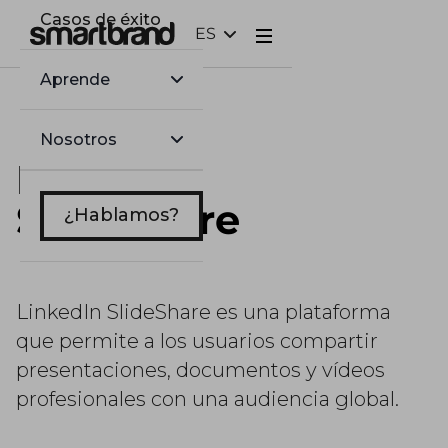
Casos de éxito
ES
Webflow Homepage
Aprende
Nosotros
LinkedIn
SlideShare
¿Hablamos?
LinkedIn SlideShare es una plataforma
que permite a los usuarios compartir
presentaciones, documentos y vídeos
profesionales con una audiencia global.