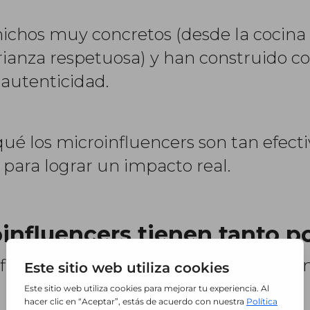
nichos muy concretos (desde la cocina 
rianza respetuosa) y han construido 
 autenticidad.
 qué los microinfluencers son tan efec
 para lograr un impacto real.
oinfluencers tienen tanto p
influencers para las marcas radica en