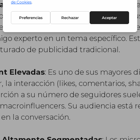
ianza
: A diferencia de las grandes estr
o personas más "reales" y cercanas. Su
endaciones porque sienten que provie
igo experto en un tema específico. Est
turado de publicidad tradicional.
t Elevadas
: Es uno de sus mayores d
 la interacción (likes, comentarios, sh
ción a su número de seguidores suele
s macroinfluencers. Su audiencia está 
en la conversación.
o Altamente Segmentadas
: Los micr