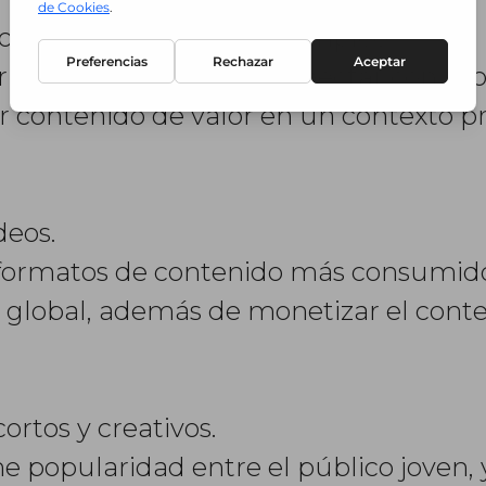
 orientada a negocios y empleo.
rketing B2B, permite conectar con pro
r contenido de valor en un contexto pr
deos.
s formatos de contenido más consumid
a global, además de monetizar el conte
ortos y creativos.
popularidad entre el público joven, 