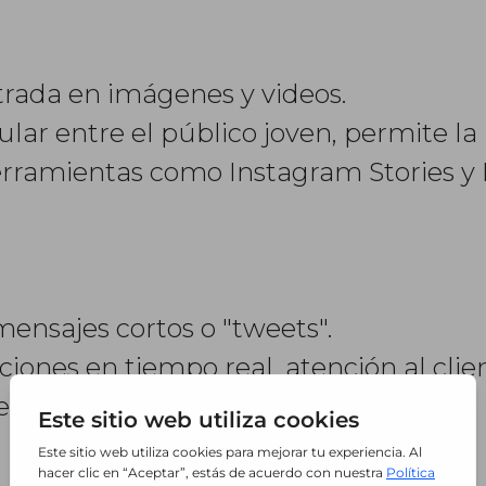
trada en imágenes y videos.
lar entre el público joven, permite la
herramientas como Instagram Stories y
ensajes cortos o "tweets".
aciones en tiempo real, atención al clie
e opinión.