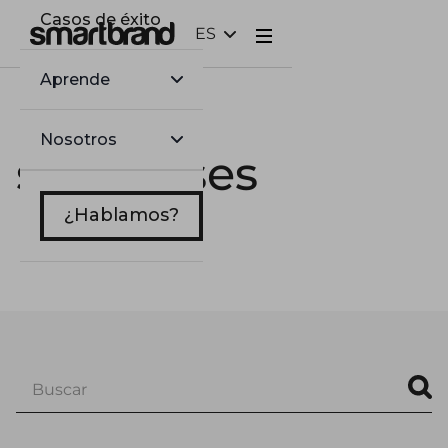
Casos de éxito
ES
Webflow Homepage
Aprende
Nosotros
sbreleases
¿Hablamos?