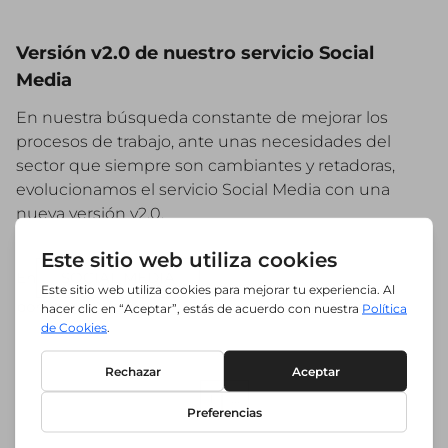
Versión v2.0 de nuestro servicio Social
Media
En nuestra búsqueda constante de mejorar los
procesos de trabajo, ante unas necesidades del
sector que siempre son cambiantes y retadoras,
evolucionamos el servicio Social Media con una
nueva versión v2.0.
En
SOCIAL MEDIA
por
Nacho Alfaro
1
...