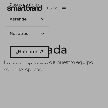
Casos de éxito
ES
Webflow Homepage
Aprende
Nosotros
IA Aplicada
¿Hablamos?
Ideas e inspiración de nuestro equipo
sobre IA Aplicada.